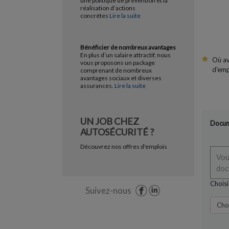
une politique de prévention et la
réalisation d’actions
concrètes
Lire la suite
Bénéficier de nombreux avantages
En plus d’un salaire attractif, nous
Où av
vous proposons un package
d'emp
comprenant de nombreux
avantages sociaux et diverses
assurances.
Lire la suite
UN JOB CHEZ
Docum
AUTOSÉCURITÉ ?
Découvrez nos offres d'emplois
Vou
doc
Choisi
Suivez-nous
Choo