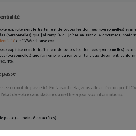
entialité
epte explicitement le traitement de toutes les données (personnelles) susm
es (personnelles) que j'ai remplie ou jointe en tant que document, conf
entialité
de CVWarehouse.com.
epte explicitement le traitement de toutes les données (personnelles) susm
es (personnelles) que j'ai remplie ou jointe en tant que document, confor
écurité.
 passe
ssez un mot de passe ici. En faisant cela, vous allez créer un profil 
 l'état de votre candidature ou mettre à jour vos informations.
e passe (au moins 6 caractères)
rmez votre mot de passe