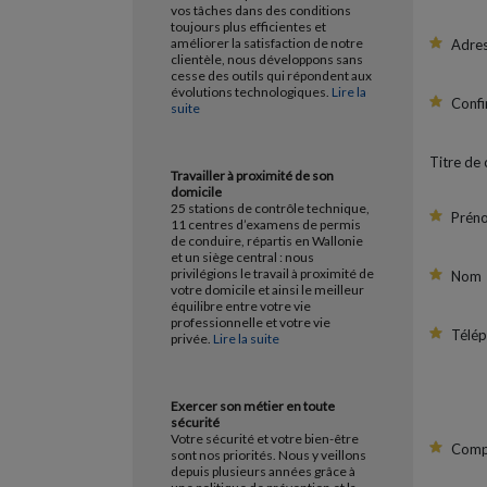
vos tâches dans des conditions
toujours plus efficientes et
améliorer la satisfaction de notre
Adres
clientèle, nous développons sans
cesse des outils qui répondent aux
évolutions technologiques.
Lire la
Confi
suite
Titre de c
Travailler à proximité de son
domicile
25 stations de contrôle technique,
Prén
11 centres d’examens de permis
de conduire, répartis en Wallonie
et un siège central : nous
privilégions le travail à proximité de
Nom
votre domicile et ainsi le meilleur
équilibre entre votre vie
professionnelle et votre vie
Télép
privée.
Lire la suite
Exercer son métier en toute
sécurité
Votre sécurité et votre bien-être
Compé
sont nos priorités. Nous y veillons
depuis plusieurs années grâce à