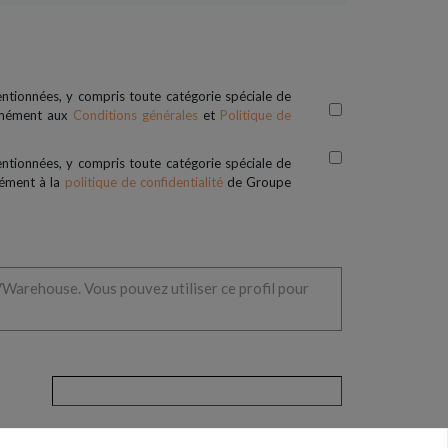
entionnées, y compris toute catégorie spéciale de
ormément aux
Conditions générales
et
Politique de
entionnées, y compris toute catégorie spéciale de
mément à la
politique de confidentialité
de Groupe
CVWarehouse. Vous pouvez utiliser ce profil pour