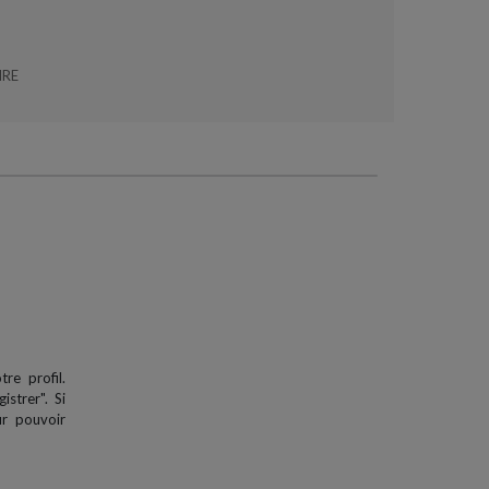
IRE
re profil.
strer". Si
our pouvoir