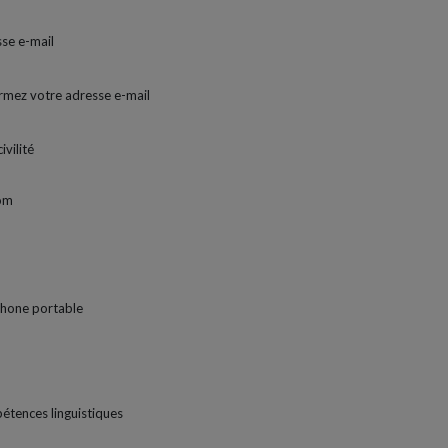
se e-mail
rmez votre adresse e-mail
ivilité
om
hone portable
tences linguistiques