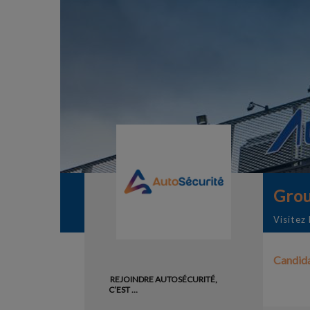
Grou
Visitez 
À propos de nous
Candida
REJOINDRE AUTOSÉCURITÉ,
C’EST …