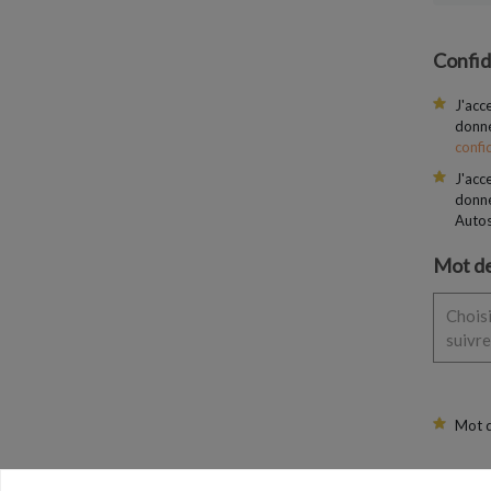
Confid
J'acc
donné
confid
J'acc
donné
Autos
Mot de
Choisi
suivre
Mot d
Confi