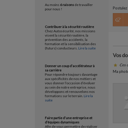
Au moins
6 raisons
de travailler
Postulez 
pour nous !
Contribuer à la sécurité routière
Chez Autosécurité, nos missions
visent la sécurité routière, la
prévention des accidents, la
formation et la sensibilisation des
(futurs) conducteurs.
Lire la suite
Vos d
Ces c
Donner un coup d’accélérateur à
sa carrière
Ma photo
Pour répondre toujours davantage
aux spécificités de nos métiers et
vous donner l’occasion d’évoluer
au sein de notre entreprise, nous
développons et renouvelons nos
formations sur le terrain.
Lire la
suite
Faire partie d’une entreprise et
d’équipes dynamiques
Afin de vous permettre de réaliser