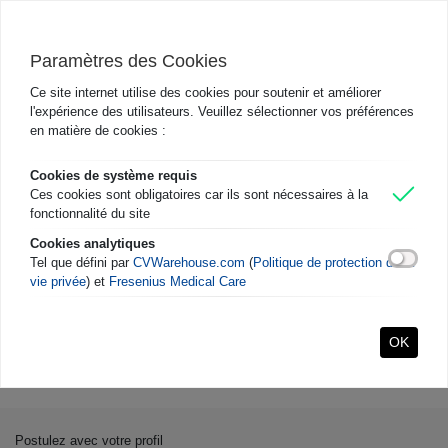
FR-FR
Paramètres des Cookies
Ce site internet utilise des cookies pour soutenir et améliorer
l'expérience des utilisateurs. Veuillez sélectionner vos préférences
en matière de cookies :
Cookies de système requis
Ces cookies sont obligatoires car ils sont nécessaires à la
Fresenius Medical Care
fonctionnalité du site
Visitez le site web
Cookies analytiques
Tel que défini par
CVWarehouse.com
(
Politique de protection de la
vie privée
) et
Fresenius Medical Care
Suivez-nous
Candidatura Espontânea
OK
Postulez avec votre profil