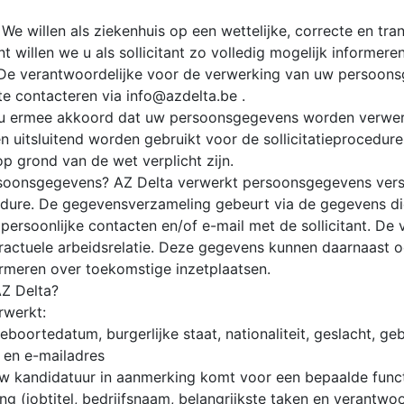
 We willen als ziekenhuis op een wettelijke, correcte en t
 willen we u als sollicitant zo volledig mogelijk informer
De verantwoordelijke voor de verwerking van uw persoonsg
te contacteren via info@azdelta.be .
at u ermee akkoord dat uw persoonsgegevens worden verwer
uitsluitend worden gebruikt voor de sollicitatieprocedure 
op grond van de wet verplicht zijn.
soonsgegevens? AZ Delta verwerkt persoonsgegevens verstr
cedure. De gegevensverzameling gebeurt via de gegevens di
 persoonlijke contacten en/of e-mail met de sollicitant. D
tractuele arbeidsrelatie. Deze gegevens kunnen daarnaast
ormeren over toekomstige inzetplaatsen.
AZ Delta?
rwerkt:
boortedatum, burgerlijke staat, nationaliteit, geslacht, g
 en e-mailadres
w kandidatuur in aanmerking komt voor een bepaalde functi
ng (jobtitel, bedrijfsnaam, belangrijkste taken en verantwo