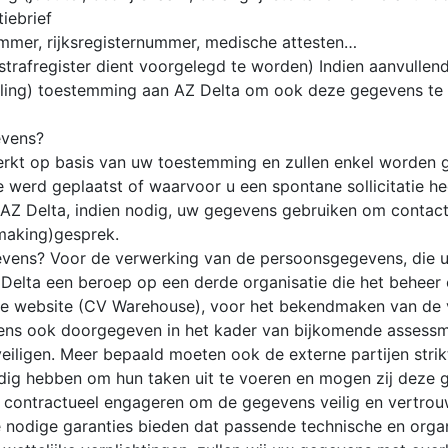
iebrief
mmer, rijksregisternummer, medische attesten…
et strafregister dient voorgelegd te worden) Indien aanvul
deling) toestemming aan AZ Delta om ook deze gegevens te 
evens?
kt op basis van uw toestemming en zullen enkel worden ge
werd geplaatst of waarvoor u een spontane sollicitatie hee
l AZ Delta, indien nodig, uw gegevens gebruiken om contac
smaking)gesprek.
ens? Voor de verwerking van de persoonsgegevens, die u o
Z Delta een beroep op een derde organisatie die het beheer 
 de website (CV Warehouse), voor het bekendmaken van de 
ens ook doorgegeven in het kader van bijkomende assessmen
igen. Meer bepaald moeten ook de externe partijen strikte 
ig hebben om hun taken uit te voeren en mogen zij deze 
a contractueel engageren om de gegevens veilig en vertrouw
e nodige garanties bieden dat passende technische en or