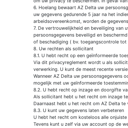
om uw privacy te beschermen. In geval van w
6. Hoelang bewaart AZ Delta uw persoonsge
uw gegevens gedurende 5 jaar na het indien
arbeidsovereenkomst, worden de gegevens v
7. De vertrouwelijkheid en beveiliging va
persoonsgegevens beveiligd en beschermd zi
of beschadiging ( bv. toegangscontrole to
8. Uw rechten als sollicitant
8.1. U hebt recht op een geïnformeerde to
Via dit privacyreglement wordt u als soll
verwerking. U kunt de meest recente versi
Wanneer AZ Delta uw persoonsgegevens ook 
mogelijk met uw geïnformeerde toestemmi
8.2. U hebt recht op inzage en doorgifte 
Als sollicitant hebt u het recht om inzage 
Daarnaast hebt u het recht om AZ Delta te 
8.3. U kunt uw gegevens laten verbeteren
U hebt het recht om kosteloos alle onjuist
Tevens kunt u zelf via uw account op de w