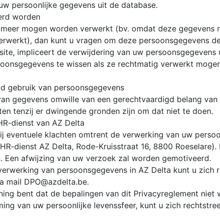
uw persoonlijke gegevens uit de database.
erd worden
meer mogen worden verwerkt (bv. omdat deze gegevens nie
rwerkt), dan kunt u vragen om deze persoonsgegevens defi
ite, impliceert de verwijdering van uw persoonsgegevens u
ersoonsgegevens te wissen als ze rechtmatig verwerkt mo
ald gebruik van persoonsgegevens
n gegevens omwille van een gerechtvaardigd belang van AZ
en tenzij er dwingende gronden zijn om dat niet te doen.
 HR-dienst van AZ Delta
ij eventuele klachten omtrent de verwerking van uw persoo
R-dienst AZ Delta, Rode-Kruisstraat 16, 8800 Roeselare). 
. Een afwijzing van uw verzoek zal worden gemotiveerd.
erwerking van persoonsgegevens in AZ Delta kunt u zich ri
ia mail DPO@azdelta.be.
ing bent dat de bepalingen van dit Privacyreglement niet 
ing van uw persoonlijke levenssfeer, kunt u zich rechtstr