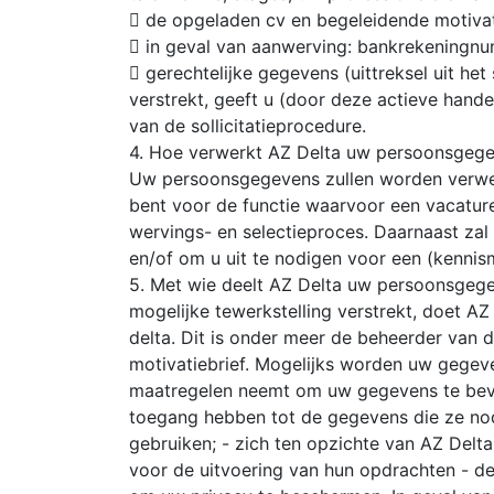
 de opgeladen cv en begeleidende motivat
 in geval van aanwerving: bankrekeningnu
 gerechtelijke gegevens (uittreksel uit h
verstrekt, geeft u (door deze actieve han
van de sollicitatieprocedure.
4. Hoe verwerkt AZ Delta uw persoonsgeg
Uw persoonsgegevens zullen worden verwer
bent voor de functie waarvoor een vacature 
wervings- en selectieproces. Daarnaast za
en/of om u uit te nodigen voor een (kenni
5. Met wie deelt AZ Delta uw persoonsgegev
mogelijke tewerkstelling verstrekt, doet A
delta. Dit is onder meer de beheerder van
motivatiebrief. Mogelijks worden uw gegev
maatregelen neemt om uw gegevens te beveil
toegang hebben tot de gegevens die ze nod
gebruiken; - zich ten opzichte van AZ Delt
voor de uitvoering van hun opdrachten - d