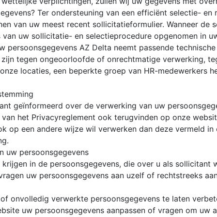
ettelijke verplichtingen, zullen wij uw gegevens met overh
gevens? Ter ondersteuning van een efficiënt selectie- en
en van uw meest recent sollicitatieformulier. Wanneer de se
an uw sollicitatie- en selectieprocedure opgenomen in uw
n uw persoonsgegevens AZ Delta neemt passende technische
jn tegen ongeoorloofde of onrechtmatige verwerking, tegen
t onze locaties, een beperkte groep van HR-medewerkers 
estemming
icitant geïnformeerd over de verwerking van uw persoonsge
e van het Privacyreglement ook terugvinden op onze websit
op een andere wijze wil verwerken dan deze vermeld in di
ng.
van uw persoonsgegevens
te krijgen in de persoonsgegevens, die over u als sollicitan
vragen uw persoonsgegevens aan uzelf of rechtstreeks aan 
e of onvolledig verwerkte persoonsgegevens te laten verbet
ebsite uw persoonsgegevens aanpassen of vragen om uw ac