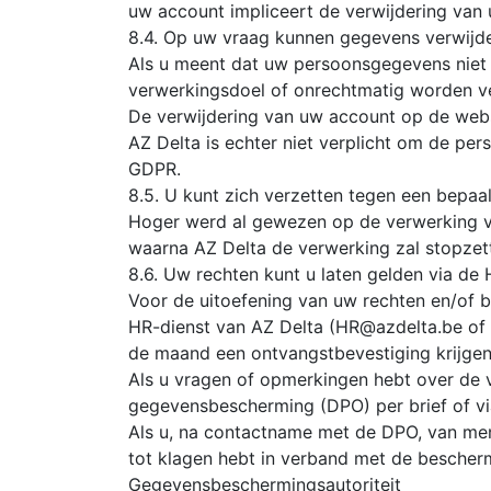
uw account impliceert de verwijdering van 
8.4. Op uw vraag kunnen gegevens verwijd
Als u meent dat uw persoonsgegevens niet 
verwerkingsdoel of onrechtmatig worden ve
De verwijdering van uw account op de webs
AZ Delta is echter niet verplicht om de p
GDPR.
8.5. U kunt zich verzetten tegen een bepa
Hoger werd al gewezen op de verwerking va
waarna AZ Delta de verwerking zal stopzett
8.6. Uw rechten kunt u laten gelden via de
Voor de uitoefening van uw rechten en/of b
HR-dienst van AZ Delta (HR@azdelta.be of H
de maand een ontvangstbevestiging krijgen
Als u vragen of opmerkingen hebt over de v
gegevensbescherming (DPO) per brief of v
Als u, na contactname met de DPO, van men
tot klagen hebt in verband met de bescherm
Gegevensbeschermingsautoriteit