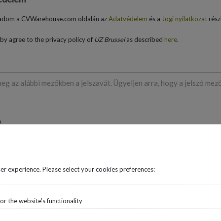
adom a CVWarehouse.com oldalán az
Adatvédelem
és a
Jogi nyilatkozat
részb
eby agree to the privacy policy of
UZ Brussel
as described
here
.
eg az alábbi mezőkben a jelszavát. Ügyeljen arra, hogy a jelszó mez
ó
ó megerősítése
er experience. Please select your cookies preferences:
Jelentkezés
r the website's functionality
el
használja a CVWarehouse.com oldalát, hogy nyomon követhesse az álláshirdeté