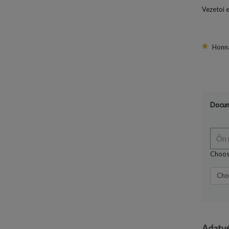
Vezetoi 
Honna
Docum
Ön 
Choose
Choo
Adatv