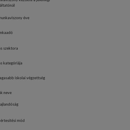
ltatónál
munkaviszony éve
unkaadó
ás szektora
ás kategóriája
gasabb iskolai végzettség
ák neve
hajlandóság
 értesítési mód