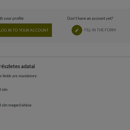
h your profile
Don't have an account yet?
FILL IN THE FORM
LOG IN TO YOUR ACCOUNT
részletes adatai
 fields are mandatory
l cím
l cím megerősítése