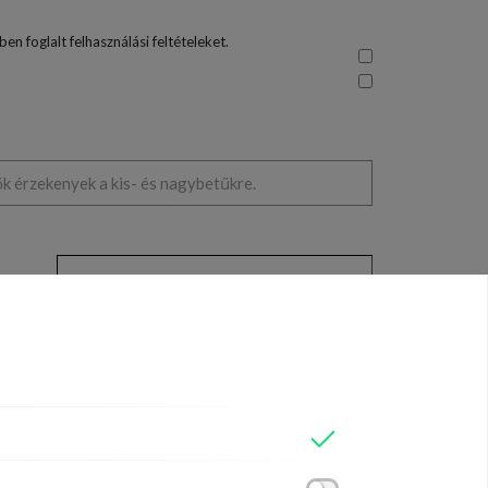
en foglalt felhasználási feltételeket.
ők érzekenyek a kis- és nagybetűkre.
Having trouble applying? Contact our
support department.
seket. Ha Ön már használta a CVWarehouse rendszerét, amikor