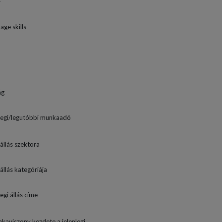
s
age skills
ág
legi/legutóbbi munkaadó
 állás szektora
 állás kategóriája
egi állás címe
kaviszony kezdete a jelenlegi