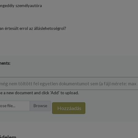
engedély személyautóra
n értesült errol az álláslehetoségrol?
ents:
még nem töltött fel egyetlen dokumentumot sem (a fájl mérete: max 
 a new document and click 'Add' to upload.
se file...
Hozzáadás
édelem