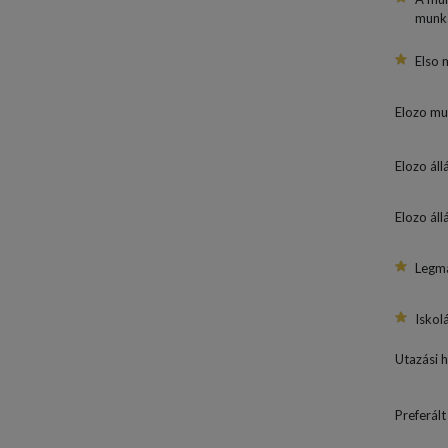
munká
Elso 
Elozo m
Elozo áll
Elozo áll
Legma
Iskol
Utazási 
Preferált