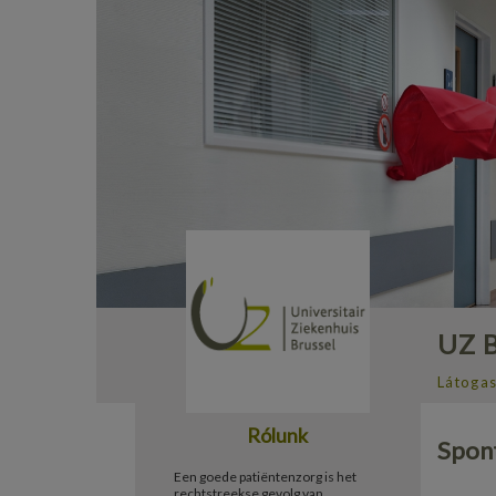
UZ B
Látogas
Rólunk
Spont
Een goede patiëntenzorg is het
rechtstreekse gevolg van