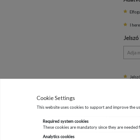
Elfog
I her
Jelszó
Adja m
Jelsz
Jelsz
Cookie Settings
This website uses cookies to support and improve the us
Required system cookies
These cookies are mandatory since they are needed fo
Analytics cookies
UZ Bruss