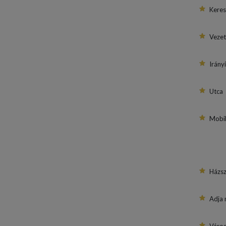
Keres
Veze
Irány
Utca
Mobil
Házs
Adja 