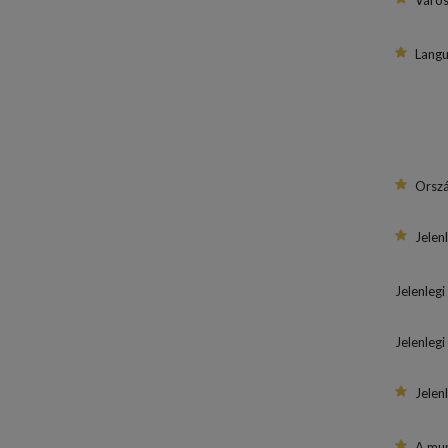
Váro
Langu
Orsz
Jelen
Jelenlegi
Jelenlegi
Jelenl
A mun